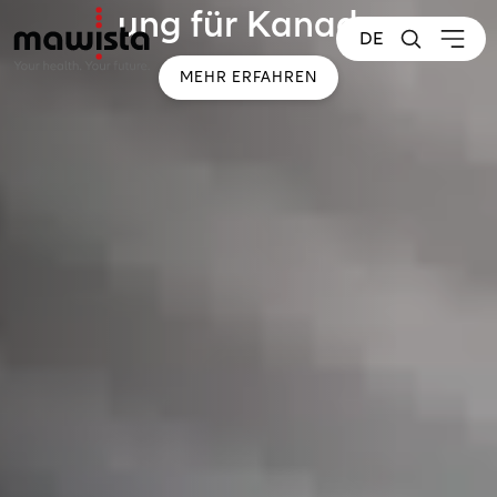
ung für Kanada
DE
MEHR ERFAHREN