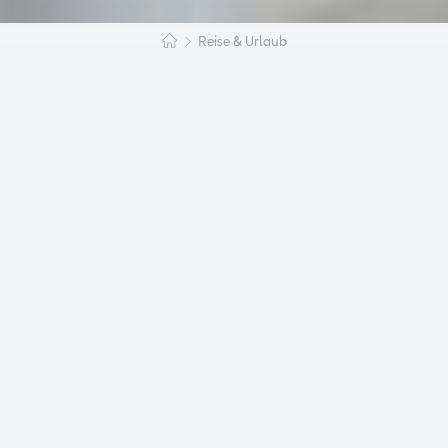
Reise & Urlaub
Auslandskrankenversicherung für
Studenten, Praktikanten und
Sprachschüler in Kanada
Während seines Aufenthaltes im Heimatland, ist
jeder Bundesbürger in verschiedener Hinsicht
versichert. Von der Privathaftpflichtversicherung
über die Unfall-, die Kranken- und die
Pflegeversicherung bis hin zur Kfz-
Haftpflichtversicherung.
Günstige Kranken- und
Reiseversicherung für Kanada
Während seines Aufenthaltes im Heimatland, also
am jeweiligen Lebensmittelpunkt, ist jeder