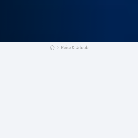
Reise & Urlaub
Vorbereitungen
Das Land
Etwa ein Jahr vor meinem Auslandsaufenthalt
habe ich damit begonnen, mich zu informieren und
mich für ein Land und ein Austauschprogramm zu
entscheiden. Da ich schon einige Jahre zuvor mit
meiner Familie in Kanada war und mich in das
Land verliebt habe, stand meine Entscheidung
sehr schnell nachdem ich erfahren habe, dass es