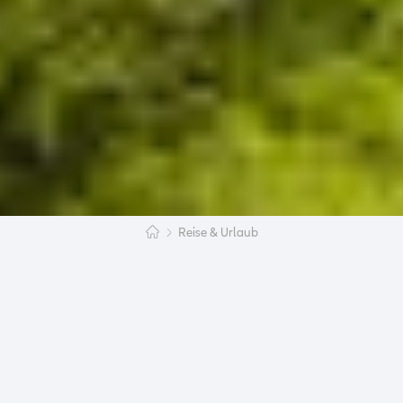
Reise & Urlaub
Albanien ist ein Land, das bisher nur wenige als
Reiseziel auf dem Schirm hatten, dabei hat das
Land am Mittelmeer einiges zu bieten und ist
günstiger und weit weniger überlaufen als
bekanntere Urlaubsländer. Wer auf unberührte
Natur, Charme und mediterranen Flair abfährt,
sollte Albanien unbedingt in Erwägung ziehen und