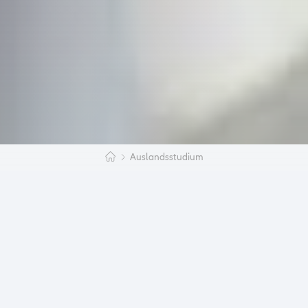
Auslandsstudium
Warum benötigt man ein Sperrkonto?
Bei der Einreise aus dem EU-Ausland zum
Studium, Sprachkurs oder anderen
Beschäftigungszwecken, muss der Reisende
nachweisen, dass er den Aufenthalt in der
Bundesrepublik von seinen eigenen Vermögen
finanziert. Eine Möglichkeit bietet das Sperrkonto.