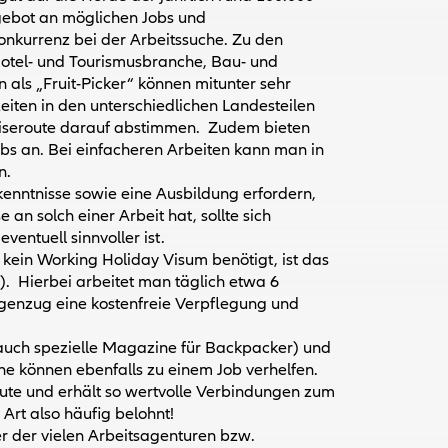
ngebot an möglichen Jobs und
onkurrenz bei der Arbeitssuche. Zu den
Hotel- und Tourismusbranche, Bau- und
n als „Fruit-Picker“ können mitunter sehr
iten in den unterschiedlichen Landesteilen
 Reiseroute darauf abstimmen. Zudem bieten
obs an. Bei einfacheren Arbeiten kann man in
n.
hkenntnisse sowie eine Ausbildung erfordern,
e an solch einer Arbeit hat, sollte sich
entuell sinnvoller ist.
kein Working Holiday Visum benötigt, ist das
). Hierbei arbeitet man täglich etwa 6
genzug eine kostenfreie Verpflegung und
 (auch spezielle Magazine für Backpacker) und
he können ebenfalls zu einem Job verhelfen.
eute und erhält so wertvolle Verbindungen zum
Art also häufig belohnt!
r der vielen Arbeitsagenturen bzw.