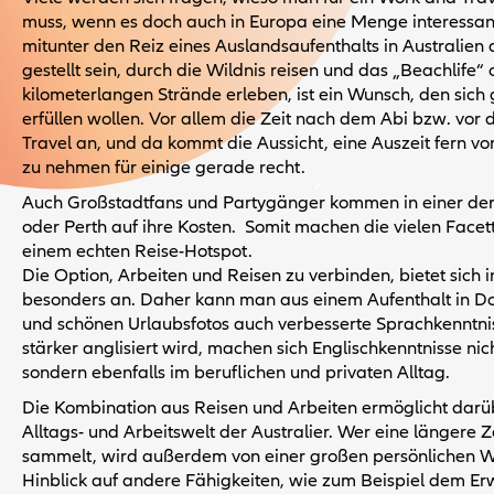
muss, wenn es doch auch in Europa eine Menge interessan
mitunter den Reiz eines Auslandsaufenthalts in Australien 
gestellt sein, durch die Wildnis reisen und das „Beachlife“ 
kilometerlangen Strände erleben, ist ein Wunsch, den sich 
erfüllen wollen. Vor allem die Zeit nach dem Abi bzw. vor 
Travel an, und da kommt die Aussicht, eine Auszeit fern v
zu nehmen für einige gerade recht.
Auch Großstadtfans und Partygänger kommen in einer der 
oder Perth auf ihre Kosten. Somit machen die vielen Facet
einem echten Reise-Hotspot.
Die Option, Arbeiten und Reisen zu verbinden, bietet sich
besonders an. Daher kann man aus einem Aufenthalt in D
und schönen Urlaubsfotos auch verbesserte Sprachkenntnis
stärker anglisiert wird, machen sich Englischkenntnisse nic
sondern ebenfalls im beruflichen und privaten Alltag.
Die Kombination aus Reisen und Arbeiten ermöglicht darübe
Alltags- und Arbeitswelt der Australier. Wer eine längere 
sammelt, wird außerdem von einer großen persönlichen Wei
Hinblick auf andere Fähigkeiten, wie zum Beispiel dem Er