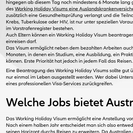
hingegen ab diesem Tag noch mindestens 6 Monate lang gü
des
Working Holiday Visums eine Auslandskrankenversiche
zusätzlich eine Gesundheitsprüfung verlangt und die Tei
Krebs, Tuberkulose oder HIV, ist nur unter speziellen Vora
im Vorstrafenregister bestehen.
Auch Eltern können ein Working Holiday Visum beantragen,
einreisen darf.
Das Visum ermöglicht neben dem bezahlten Arbeiten auch 
Monaten, in denen ein Studium, eine Ausbildung, ein Prak
können. Erste Priorität hat jedoch in jedem Fall das Reisen.
Eine Beantragung des Working Holiday Visums sollte gut ü
nur einmal im Leben ausgestellt werden. Wer dabei Unterst
eines professionellen Visa-Services zurückgreifen.
Welche Jobs bietet Austr
Das Working Holiday Visum ermöglicht eine Anstellung von
Nach einem halben Jahr entscheidet man sich also entwed
seinen Horizont durchs Reisen zu erweitern. Da Australien 