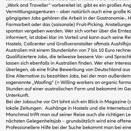
„Work and Traveller“ vorbereitet ist, gibt es ein großes A
Vermittlungsagenturen – aber natürlich auch eine große K
gängigsten Jobs gehören die Arbeit in der Gastronomie-, 
Farmarbeit oder das (saisonale) Fruit-Picking. Anstellunge
spontan vergeben werden. Wer sich vorher über die Ernteze
informiert, ist dabei klar im Vorteil und kann auch seine
Hostels, Callcenter und Großveranstalter oftmals Aushilfsj
Australien mit einem Stundenlohn von 7 bis 10 Euro rechne
Qualifiziertere Jobs, die teilweise bessere Vor- und Sprac
lassen sich ebenfalls in Australien finden. Wer eher Interess
überlegen, ob eine frühe Bewerbung von Deutschland aus ev
Eine Alternative zu bezahlten Jobs, bei der man außerdem 
sogenannte „Woofing“ (= Willing workers on organic farms
Stunden auf einer australischen Farm und bekommt im Ge
Unterkunft.
Bei der Jobsuche vor Ort lohnt sich ein Blick in Magazine
lokale Zeitungen. Aushänge in Hostels und die Internetsuc
Manchmal trifft man auf seiner Reise auch die richtigen L
nächsten Gelegenheitsjob – grundsätzlich wird eine offene 
Professionellere Hilfe bei der Suche bekommt man bei eine