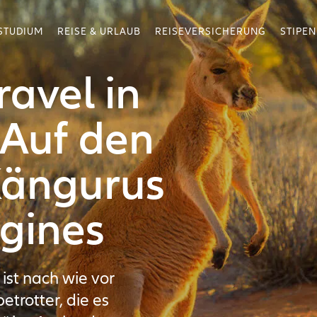
STUDIUM
REISE & URLAUB
REISEVERSICHERUNG
STIPE
avel in
 Auf den
Kängurus
gines
 ist nach wie vor
etrotter, die es