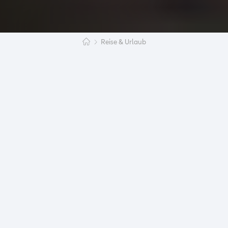
Reise & Urlaub
Du träumst davon, ein Praktikum in Kanada zu
absolvieren? Dann solltest du deinen Traum auf
jeden Fall wahr werden lassen, denn Kanada, das
zweitgrößte Land der Welt, wird dich nicht
enttäuschen. Vor allem Naturbegeisterte kommen
hier voll auf ihre Kosten und können die wilde
Natur Kanadas in vollen Zügen genießen. Auch
Sportliebhaber werden sich in Kanada wohlfühlen:
Die Kanadier haben eine Vorliebe für zahlreiche
Sportarten, allen voran Eishockey. Und die
Atmosphäre eines richtigen Eishockeyspiels
bekommst du natürlich am besten mit, wenn du
mittendrin bist.
Aber auch wenn du andere Vorlieben als Natur