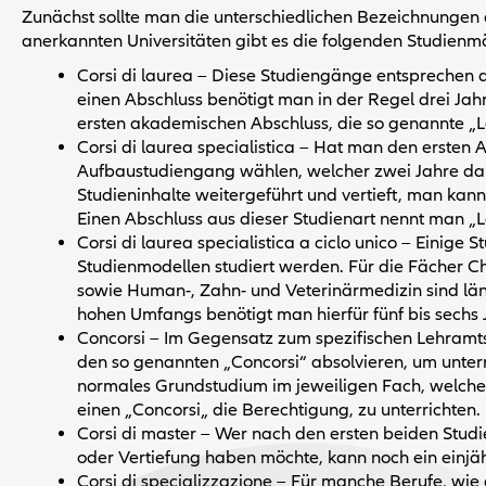
Zunächst sollte man die unterschiedlichen Bezeichnungen 
anerkannten Universitäten gibt es die folgenden Studienmö
Corsi di laurea – Diese Studiengänge entsprechen
einen Abschluss benötigt man in der Regel drei Ja
ersten akademischen Abschluss, die so genannte „L
Corsi di laurea specialistica – Hat man den ersten 
Aufbaustudiengang wählen, welcher zwei Jahre dau
Studieninhalte weitergeführt und vertieft, man kann s
Einen Abschluss aus dieser Studienart nennt man „L
Corsi di laurea specialistica a ciclo unico – Einige
Studienmodellen studiert werden. Für die Fächer 
sowie Human-, Zahn- und Veterinärmedizin sind lä
hohen Umfangs benötigt man hierfür fünf bis sechs 
Concorsi – Im Gegensatz zum spezifischen Lehramts
den so genannten „Concorsi“ absolvieren, um unterr
normales Grundstudium im jeweiligen Fach, welche
einen „Concorsi„ die Berechtigung, zu unterrichten.
Corsi di master – Wer nach den ersten beiden Stud
oder Vertiefung haben möchte, kann noch ein einjä
Corsi di specializzazione – Für manche Berufe, wie