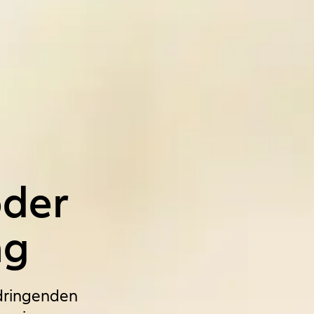
oder
ng
 dringenden